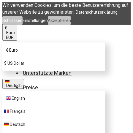
Wir verwenden Cookies, um die beste Benutzererfahrung auf
unserer Website zu gewährleisten.
Datenschutzerklärung
Schliessen
Einstellungen
Akzeptieren
€
Euro
EUR
€
Euro
eSIM.me-Karte kaufen
$
US Dollar
Unterstützte Marken
Deutsch
Preise
English
FAQ
Français
Kundenbetreuung
Deutsch
Kontakt