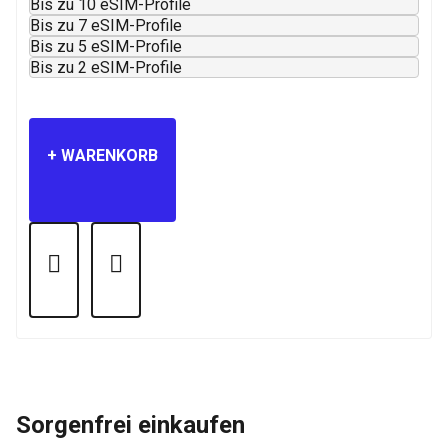
Bis zu 10 eSIM-Profile
Bis zu 7 eSIM-Profile
Bis zu 5 eSIM-Profile
Bis zu 2 eSIM-Profile
+ WARENKORB
Sorgenfrei einkaufen