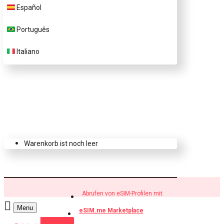
Español
eSIM.me Profile kaufen
Português
Italiano
Warenkorb ist noch leer
Abrufen von eSIM-Profilen mit
Menu
eSIM.me Marketplace