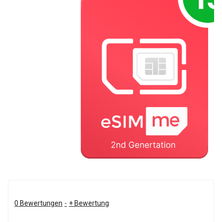
0 Bewertungen
-
+ Bewertung