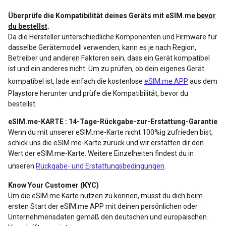
Überprüfe die Kompatibilität deines Geräts mit eSIM.me
bevor
du bestellst
.
Da die Hersteller unterschiedliche Komponenten und Firmware für
dasselbe Gerätemodell verwenden, kann es je nach Region,
Betreiber und anderen Faktoren sein, dass ein Gerät kompatibel
ist und ein anderes nicht. Um zu prüfen, ob dein eigenes Gerät
kompatibel ist, lade einfach die kostenlose
eSIM.me APP
aus dem
Playstore herunter und prüfe die Kompatibilität, bevor du
bestellst.
eSIM.me-KARTE : 14-Tage-Rückgabe-zur-Erstattung-Garantie
Wenn du mit unserer eSIM.me-Karte nicht 100%ig zufrieden bist,
schick uns die eSIM.me-Karte zurück und wir erstatten dir den
Wert der eSIM.me-Karte. Weitere Einzelheiten findest du in
unseren
Rückgabe- und Erstattungsbedingungen
.
Know Your Customer (KYC)
Um die eSIM.me Karte nutzen zu können, musst du dich beim
ersten Start der eSIM.me APP mit deinen persönlichen oder
Unternehmensdaten gemäß den deutschen und europäischen