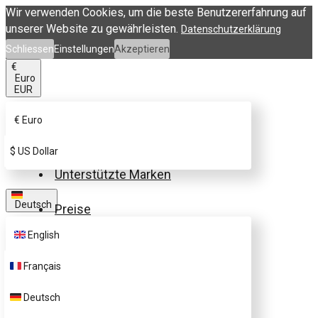
Wir verwenden Cookies, um die beste Benutzererfahrung auf
unserer Website zu gewährleisten.
Datenschutzerklärung
Schliessen
Einstellungen
Akzeptieren
€
Euro
EUR
€
Euro
eSIM.me-Karte kaufen
$
US Dollar
Unterstützte Marken
Deutsch
Preise
English
FAQ
Français
Kundenbetreuung
Deutsch
Kontakt