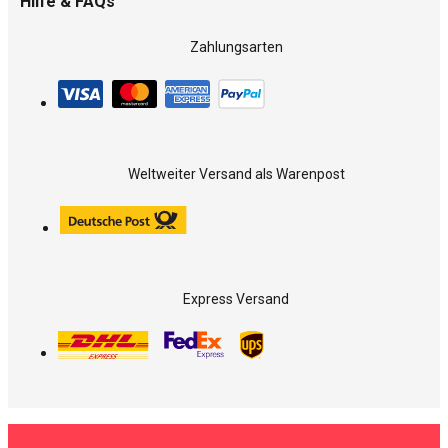
Hilfe & FAQs
Zahlungsarten
Weltweiter Versand als Warenpost
Express Versand