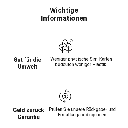
Wichtige
Informationen
Gut für die
Weniger physische Sim-Karten
bedeuten weniger Plastik.
Umwelt
Geld zurück
Prüfen Sie unsere Rückgabe- und
Erstattungsbedingungen.
Garantie