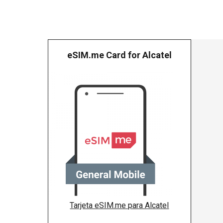
eSIM.me Card for Alcatel
Alcatel
Tarjeta eSIM.me para Alcatel