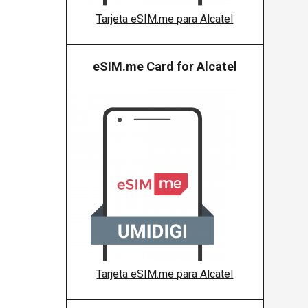
Tarjeta eSIM.me para Alcatel
eSIM.me Card for Alcatel
Alcatel
Tarjeta eSIM.me para Alcatel