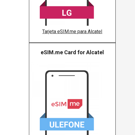
Tarjeta eSIM.me para Alcatel
eSIM.me Card for Alcatel
Alcatel