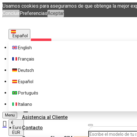
Usamos cookies para asegurarnos de que obtenga la mejor expe
Concluir
Preferencias
Aceptar
Español
English
Français
Deutsch
Español
Marcas Admitidas
Português
Precios
Obtener perfiles eSIM con
Italiano
eSIM.me Marketplace
FAQ
Menu
Asistencia al Cliente
€
Contacto
Euro
EUR