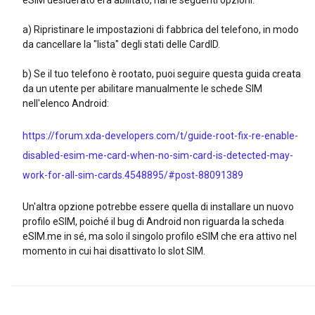
eSIM desiderato era abilitato, hai le seguenti opzioni:
a) Ripristinare le impostazioni di fabbrica del telefono, in modo
da cancellare la "lista" degli stati delle CardID.
b) Se il tuo telefono è rootato, puoi seguire questa guida creata
da un utente per abilitare manualmente le schede SIM
nell'elenco Android:
https://forum.xda-developers.com/t/guide-root-fix-re-enable-
disabled-esim-me-card-when-no-sim-card-is-detected-may-
work-for-all-sim-cards.4548895/#post-88091389
Un'altra opzione potrebbe essere quella di installare un nuovo
profilo eSIM, poiché il bug di Android non riguarda la scheda
eSIM.me in sé, ma solo il singolo profilo eSIM che era attivo nel
momento in cui hai disattivato lo slot SIM.