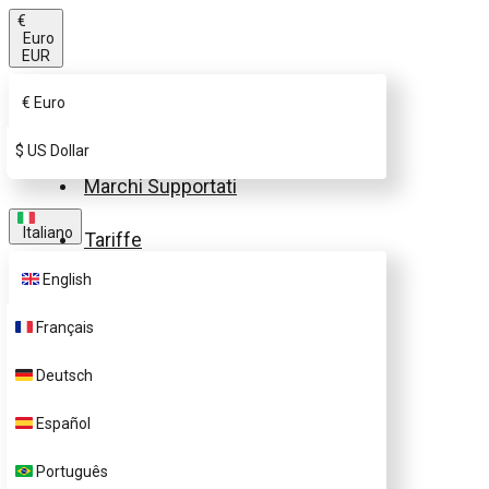
€
Euro
EUR
€
Euro
Acquista la SIM eSIM.me
$
US Dollar
Marchi Supportati
Italiano
Tariffe
English
FAQ
Français
Supporto Clienti
Deutsch
Contattaci
Español
Acquista profili eSIM.me
Português