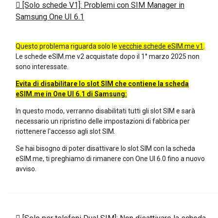
[Solo schede V1]: Problemi con SIM Manager in
Samsung One UI 6.1
Questo problema riguarda solo le
vecchie schede eSIM.me v1
.
Le schede eSIM.me v2 acquistate dopo il 1° marzo 2025 non
sono interessate.
Evita di disabilitare lo slot SIM che contiene la scheda
eSIM.me in One UI 6.1 di Samsung:
In questo modo, verranno disabilitati tutti gli slot SIM e sarà
necessario un ripristino delle impostazioni di fabbrica per
riottenere l'accesso agli slot SIM.
Se hai bisogno di poter disattivare lo slot SIM con la scheda
eSIM.me, ti preghiamo di rimanere con One UI 6.0 fino a nuovo
avviso.