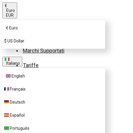
€
Euro
EUR
€
Euro
Acquista la SIM eSIM.me
$
US Dollar
Marchi Supportati
Italiano
Tariffe
English
FAQ
Français
Supporto Clienti
Deutsch
Contattaci
Español
Acquista profili eSIM.me
Português