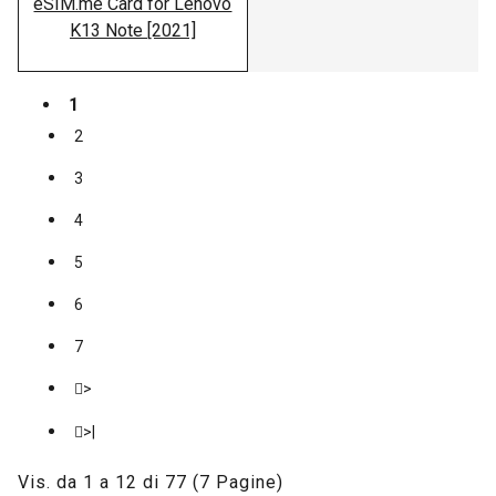
eSIM.me Card for Lenovo
K13 Note [2021]
1
2
3
4
5
6
7
>
>|
Vis. da 1 a 12 di 77 (7 Pagine)