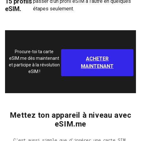
15 profils
passer d'un profil eSIM à l'autre en quelques
eSIM.
étapes seulement.
Procure-toi ta carte
eSIM.me dès maintenant
ACHETER
et participe à la révolution
MAINTENANT
eSIM !
Mettez ton appareil à niveau avec
eSIM.me
C'est aussi simple que d'insérer une carte SIM.