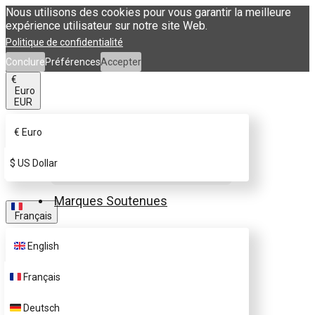
Nous utilisons des cookies pour vous garantir la meilleure
expérience utilisateur sur notre site Web.
Politique de confidentialité
Conclure
Préférences
Accepter
€
Euro
EUR
€
Euro
Acheter une carte
$
US Dollar
eSIM.me
Marques Soutenues
Français
Tarification
English
FAQ
Français
Support Client
Deutsch