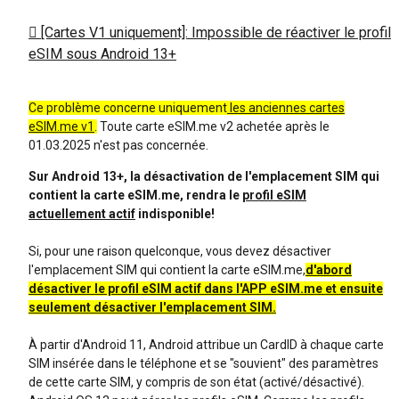
[Cartes V1 uniquement]: Impossible de réactiver le profil
eSIM sous Android 13+
Ce problème concerne uniquement
les anciennes cartes
eSIM.me v1
.
Toute carte eSIM.me v2 achetée après le
01.03.2025 n'est pas concernée.
Sur Android 13+, la désactivation de l'emplacement SIM qui
contient la carte eSIM.me, rendra le
profil eSIM
actuellement actif
indisponible!
Si, pour une raison quelconque, vous devez désactiver
l'emplacement SIM qui contient la carte eSIM.me,
d'abord
désactiver le profil eSIM actif dans l'APP eSIM.me et ensuite
seulement désactiver l'emplacement SIM.
À partir d'Android 11, Android attribue un CardID à chaque carte
SIM insérée dans le téléphone et se "souvient" des paramètres
de cette carte SIM, y compris de son état (activé/désactivé).